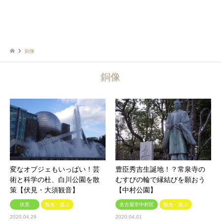
銅像
銅像
変なオブジェもいっぱい！芸
豊臣秀吉生誕地！？常泉寺の
術と科学の杜、白川公園を散
むすびの輪で縁結びを願おう
策【伏見・大須観音】
【中村公園】
伏見
観光・遊ぶ
名古屋市中村区
観光・遊ぶ
2020.04.29
2020.04.01