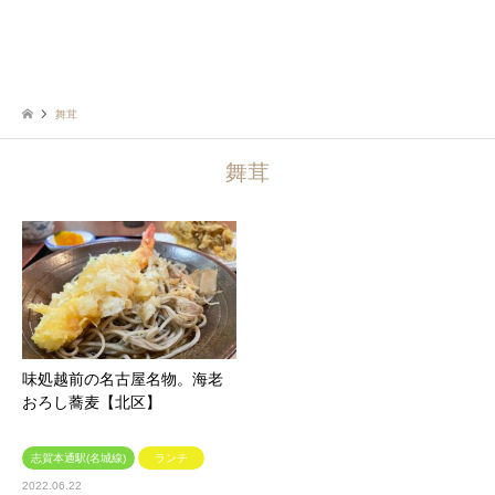
舞茸
舞茸
味処越前の名古屋名物。海老
おろし蕎麦【北区】
志賀本通駅(名城線)
ランチ
2022.06.22