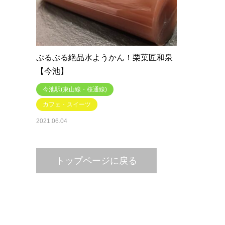
ぷるぷる絶品水ようかん！栗菓匠和泉
【今池】
今池駅(東山線・桜通線)
カフェ・スイーツ
2021.06.04
トップページに戻る