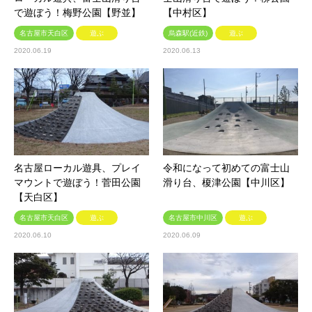
で遊ぼう！梅野公園【野並】
【中村区】
名古屋市天白区
遊ぶ
烏森駅(近鉄)
遊ぶ
2020.06.19
2020.06.13
名古屋ローカル遊具、プレイ
令和になって初めての富士山
マウントで遊ぼう！菅田公園
滑り台、榎津公園【中川区】
【天白区】
名古屋市天白区
遊ぶ
名古屋市中川区
遊ぶ
2020.06.10
2020.06.09