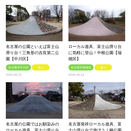
名古屋の公園といえば富士山
ローカル遊具、富士山滑り台
滑り台！三角形の吉良第二公
に気軽に登山！中根公園【瑞
園【中川区】
穂区】
名古屋市中川区
遊ぶ
名古屋市瑞穂区
遊ぶ
2020.06.25
2020.06.24
名古屋の公園ではお馴染みの
名古屋発祥ローカル遊具、富
ローカル遊具、富士山滑り台
士山滑り台で遊ぼう！柳公園