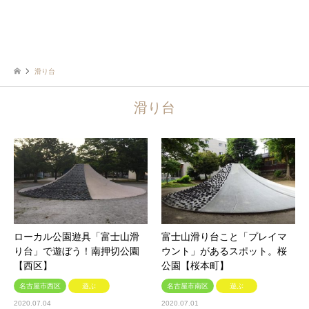
滑り台
滑り台
ローカル公園遊具「富士山滑
富士山滑り台こと「プレイマ
り台」で遊ぼう！南押切公園
ウント」があるスポット。桜
【西区】
公園【桜本町】
名古屋市西区
遊ぶ
名古屋市南区
遊ぶ
2020.07.04
2020.07.01