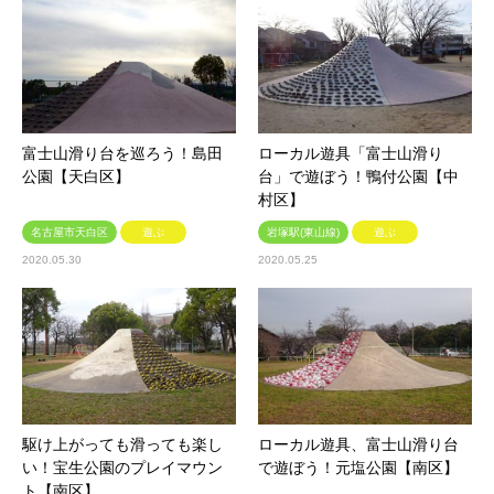
富士山滑り台を巡ろう！島田
ローカル遊具「富士山滑り
公園【天白区】
台」で遊ぼう！鴨付公園【中
村区】
名古屋市天白区
遊ぶ
岩塚駅(東山線)
遊ぶ
2020.05.30
2020.05.25
駆け上がっても滑っても楽し
ローカル遊具、富士山滑り台
い！宝生公園のプレイマウン
で遊ぼう！元塩公園【南区】
ト【南区】