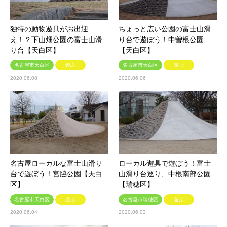
独特の動物遊具がお出迎
ちょっと広い公園の富士山滑
え！？下山畑公園の富士山滑
り台で遊ぼう！中曽根公園
り台【天白区】
【天白区】
名古屋市天白区
遊ぶ
名古屋市天白区
遊ぶ
2020.06.08
2020.06.06
名古屋ローカルな富士山滑り
ローカル遊具で遊ぼう！富士
台で遊ぼう！宮脇公園【天白
山滑り台巡り、中根南部公園
区】
【瑞穂区】
名古屋市天白区
遊ぶ
名古屋市瑞穂区
遊ぶ
2020.06.04
2020.06.03