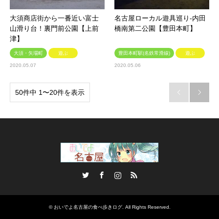
大須商店街から一番近い富士
名古屋ローカル遊具巡り-内田
山滑り台！裏門前公園【上前
橋南第二公園【豊田本町】
津】
大須・矢場町
遊ぶ
豊田本町駅(名鉄常滑線)
遊ぶ
2020.05.07
2020.05.06
50件中 1〜20件を表示


Twitter
Facebook
Instagram
RSS
©
おいでよ名古屋の食べ歩きログ
. All Rights Reserved.