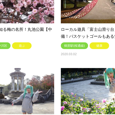
知る梅の名所！丸池公園【中
ローカル遊具「富士山滑り台
備！バスケットゴールもある
中川区
遊ぶ
鶴里駅(桜通線)
健康
2020.03.02