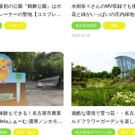
最初の公園『鶴舞公園』はポ
水樹奈々さんのMV収録でも
レーナーの聖地【コスプレ…
花と緑がいっぱいの庄内緑地
一息つく
名古屋市西区
健康
2019.10.16
体験もできる！名古屋市農業
過酷な環境で育つ花・・名古
elaふぁーむ-濃厚ノンホモ…
ルドフラワーガーデンを楽し
舞線)
観光・遊ぶ
名古屋港ガーデンふ頭
観光・