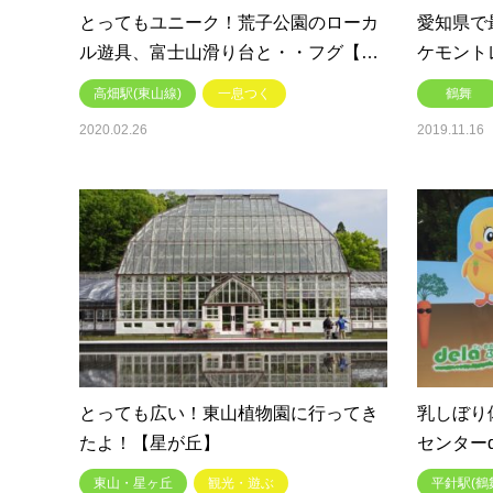
とってもユニーク！荒子公園のローカ
愛知県で
ル遊具、富士山滑り台と・・フグ【…
ケモント
高畑駅(東山線)
一息つく
鶴舞
2020.02.26
2019.11.16
とっても広い！東山植物園に行ってき
乳しぼり
たよ！【星が丘】
センターd
東山・星ヶ丘
観光・遊ぶ
平針駅(鶴