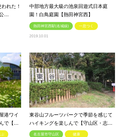
使われた！
中部地方最大級の池泉回遊式日本庭
公…
園！白鳥庭園【熱田神宮西】
熱田神宮西駅(名城線)
一息つく
2019.10.01
屋港ワイ
東谷山フルーツパークで季節を感じて
んで【…
ハイキングを楽しんで【守山区・志…
遊ぶ
名古屋市守山区
健康