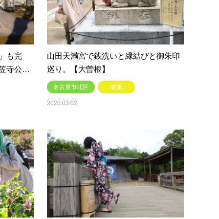
」も完
山田天満宮で銭洗いと縁結びと御朱印
笠寺公…
巡り。【大曽根】
名古屋市北区
健康
2020.03.02