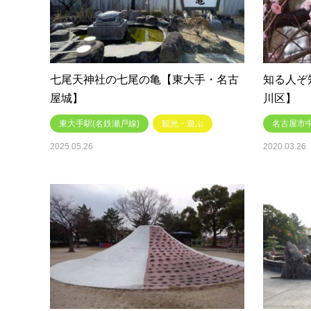
七尾天神社の七尾の亀【東大手・名古
知る人ぞ
屋城】
川区】
東大手駅(名鉄瀬戸線)
観光・遊ぶ
名古屋市
2025.05.26
2020.03.26