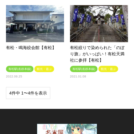
有松・鳴海絞会館【有松】
有松絞りで染められた「のぼ
り旗」がいっぱい！有松天満
社に参拝【有松】
有松駅(名鉄本線)
観光・遊ぶ
有松駅(名鉄本線)
観光・遊ぶ
2022.09.25
2021.01.08
4件中 1〜4件を表示