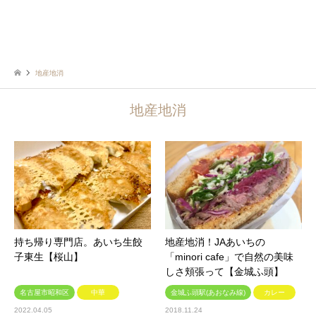
地産地消
地産地消
持ち帰り専門店。あいち生餃
地産地消！JAあいちの
子東生【桜山】
「minori cafe」で自然の美味
しさ頬張って【金城ふ頭】
名古屋市昭和区
中華
金城ふ頭駅(あおなみ線)
カレー
2022.04.05
2018.11.24