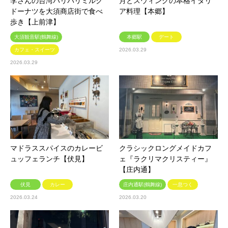
李さんの台湾パリパリミルク
月とスウィングの本格イタリ
ドーナツを大須商店街で食べ
ア料理【本郷】
歩き【上前津】
大須観音駅(鶴舞線)
本郷駅
デート
カフェ・スイーツ
2026.03.29
2026.03.29
マドラススパイスのカレービ
クラシックロングメイドカフ
ュッフェランチ【伏見】
ェ『ラクリマクリスティー』
【庄内通】
伏見
カレー
庄内通駅(鶴舞線)
一息つく
2026.03.24
2026.03.20