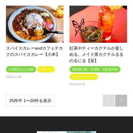
スパイスカレーandカフェチカ
紅茶やティーカクテルが楽し
クのスパイスカレー【小本】
める。メイド茶カクテルるる
のるにる【栄】
小本駅(あおなみ線)
カレー
栄駅(東山線・名城線・名鉄瀬戸線)
2024.11.08
カフェ・スイーツ
2024.04.22
25件中 1〜20件を表示

