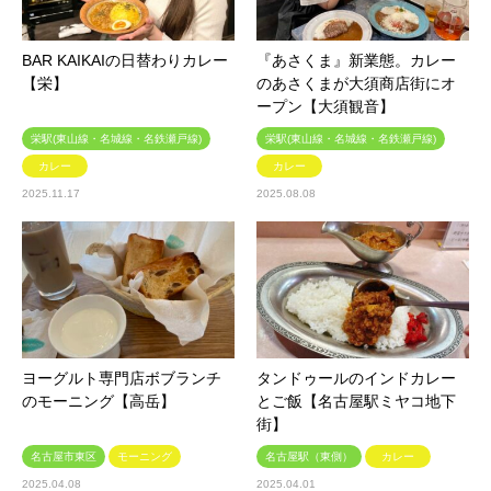
BAR KAIKAIの日替わりカレー
『あさくま』新業態。カレー
【栄】
のあさくまが大須商店街にオ
ープン【大須観音】
栄駅(東山線・名城線・名鉄瀬戸線)
栄駅(東山線・名城線・名鉄瀬戸線)
カレー
カレー
2025.11.17
2025.08.08
ヨーグルト専門店ボブランチ
タンドゥールのインドカレー
のモーニング【高岳】
とご飯【名古屋駅ミヤコ地下
街】
名古屋市東区
モーニング
名古屋駅（東側）
カレー
2025.04.08
2025.04.01