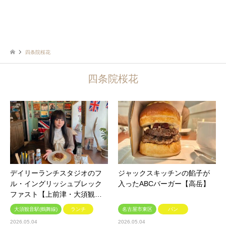
四条院桜花
四条院桜花
デイリーランチスタジオのフ
ジャックスキッチンの餡子が
ル・イングリッシュブレック
入ったABCバーガー【高岳】
ファスト【上前津・大須観…
大須観音駅(鶴舞線)
ランチ
名古屋市東区
パン
2026.05.04
2026.05.04