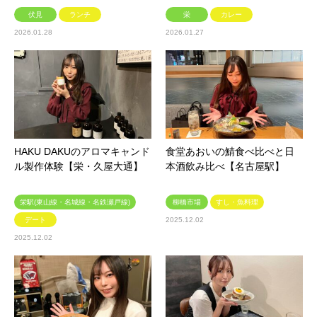
伏見
ランチ
栄
カレー
2026.01.28
2026.01.27
HAKU DAKUのアロマキャンド
食堂あおいの鯖食べ比べと日
ル製作体験【栄・久屋大通】
本酒飲み比べ【名古屋駅】
栄駅(東山線・名城線・名鉄瀬戸線)
柳橋市場
すし・魚料理
デート
2025.12.02
2025.12.02