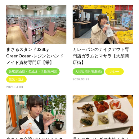
まさるスタンド328by
カレーパンのテイクアウト専
GreenOcean-レジンとハンド
門店ガラムとマサラ【大須商
メイド資材専門店【栄】
店街】
栄駅(東山線・名城線・名鉄瀬戸線)
大須観音駅(鶴舞線)
カレー
観光・遊ぶ
2026.03.29
2026.04.03