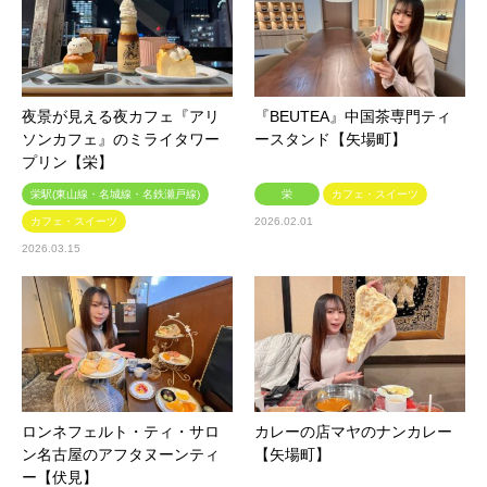
夜景が見える夜カフェ『アリ
『BEUTEA』中国茶専門ティ
ソンカフェ』のミライタワー
ースタンド【矢場町】
プリン【栄】
栄駅(東山線・名城線・名鉄瀬戸線)
栄
カフェ・スイーツ
カフェ・スイーツ
2026.02.01
2026.03.15
ロンネフェルト・ティ・サロ
カレーの店マヤのナンカレー
ン名古屋のアフタヌーンティ
【矢場町】
ー【伏見】