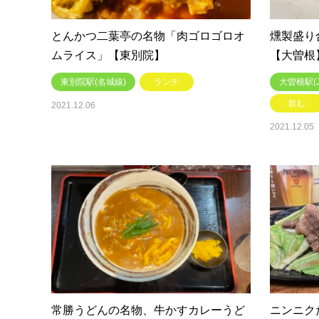
とんかつ二葉亭の名物「肉ゴロゴロオ
燻製盛り
ムライス」【東別院】
【大曽根
東別院駅(名城線)
ランチ
大曽根駅(
飲む
2021.12.06
2021.12.05
常勝うどんの名物、牛かすカレーうど
ニンニク