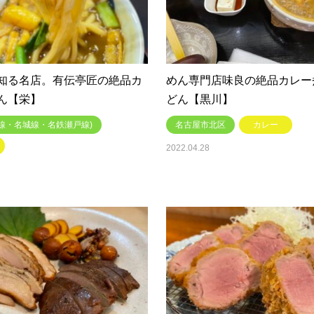
知る名店。有伝亭匠の絶品カ
めん専門店味良の絶品カレー
ん【栄】
どん【黒川】
線・名城線・名鉄瀬戸線)
名古屋市北区
カレー
2022.04.28