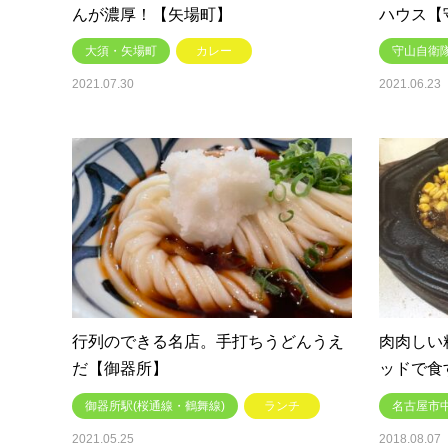
んが濃厚！【矢場町】
ハウス【
大須・矢場町
カレー
守山自衛隊
2021.07.30
2021.06.23
行列のできる名店。手打ちうどんうえ
肉肉しい
だ【御器所】
ッドで食
御器所駅(桜通線・鶴舞線)
ランチ
名古屋市
2021.05.25
2018.08.07