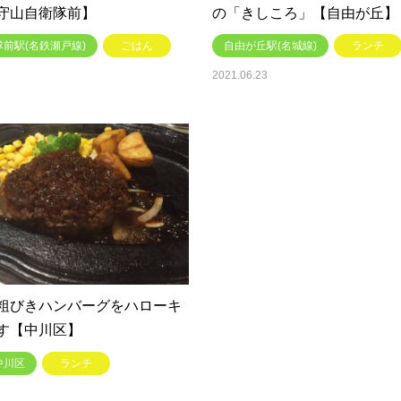
守山自衛隊前】
の「きしころ」【自由が丘】
前駅(名鉄瀬戸線)
ごはん
自由が丘駅(名城線)
ランチ
2021.06.23
粗びきハンバーグをハローキ
す【中川区】
中川区
ランチ