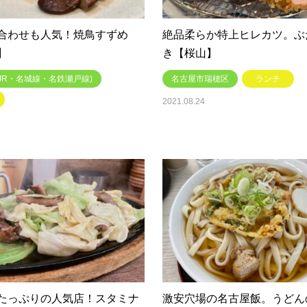
合わせも人気！焼鳥すずめ
絶品柔らか特上ヒレカツ。ぶ
】
き【桜山】
JR・名城線・名鉄瀬戸線)
名古屋市瑞穂区
ランチ
2021.08.24
たっぷりの人気店！スタミナ
激安穴場の名古屋飯。うどん