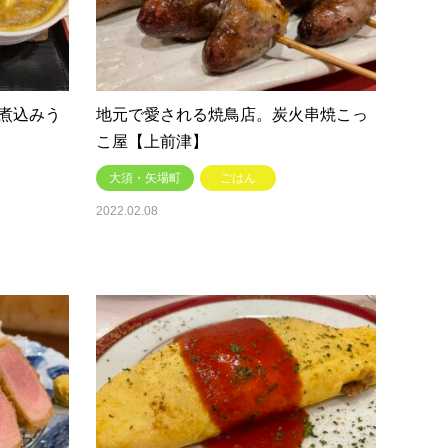
煮込みう
地元で愛される焼鳥店。炭火串焼こっ
こ屋【上前津】
大須・矢場町
ごはん
2022.02.08