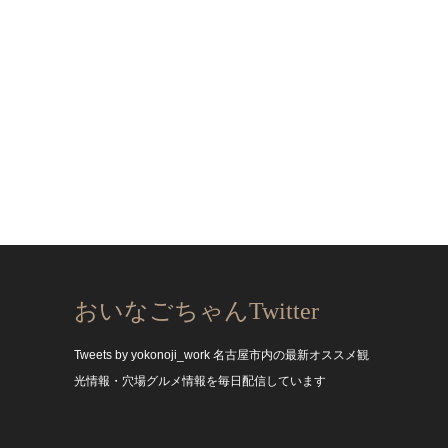
おいなごちゃんTwitter
Tweets by yokonoji_work
名古屋市内の最新オススメ観
光情報・穴場グルメ情報を毎日配信しています