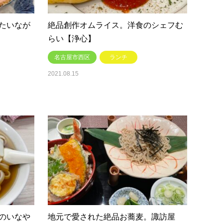
たいなが
絶品創作オムライス。洋食のシェフむ
らい【浄心】
名古屋市西区
ランチ
2021.08.15
のいなや
地元で愛された絶品お蕎麦。諏訪屋