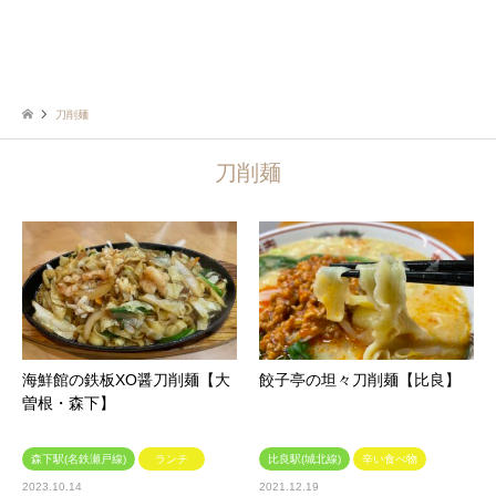
刀削麺
刀削麺
海鮮館の鉄板XO醤刀削麺【大
餃子亭の坦々刀削麺【比良】
曽根・森下】
森下駅(名鉄瀬戸線)
ランチ
比良駅(城北線)
辛い食べ物
2023.10.14
2021.12.19