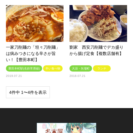
一家刀削麺の「坦々刀削麺」
劉家 西安刀削麺でデカ盛り
は病みつきになる辛さが旨
から揚げ定食【複数店舗有】
い！【豊田本町】
豊田本町駅(名鉄常滑線)
辛い食べ物
大須・矢場町
ランチ
2019.07.21
2018.07.21
4件中 1〜4件を表示