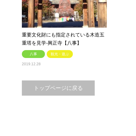
重要文化財にも指定されている木造五
重塔を見学-興正寺【八事】
八事
観光・遊ぶ
2019.12.28
トップページに戻る