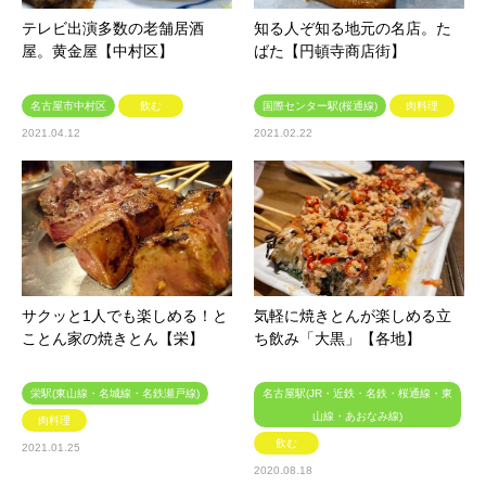
テレビ出演多数の老舗居酒
知る人ぞ知る地元の名店。た
屋。黄金屋【中村区】
ばた【円頓寺商店街】
名古屋市中村区
飲む
国際センター駅(桜通線)
肉料理
2021.04.12
2021.02.22
サクッと1人でも楽しめる！と
気軽に焼きとんが楽しめる立
ことん家の焼きとん【栄】
ち飲み「大黒」【各地】
栄駅(東山線・名城線・名鉄瀬戸線)
名古屋駅(JR・近鉄・名鉄・桜通線・東
山線・あおなみ線)
肉料理
飲む
2021.01.25
2020.08.18