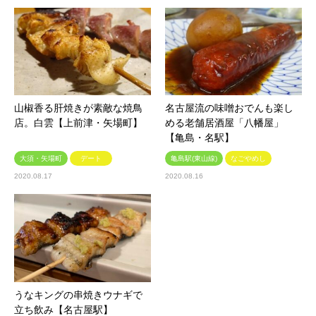
山椒香る肝焼きが素敵な焼鳥
名古屋流の味噌おでんも楽し
店。白雲【上前津・矢場町】
める老舗居酒屋「八幡屋」
【亀島・名駅】
大須・矢場町
デート
亀島駅(東山線)
なごやめし
2020.08.17
2020.08.16
うなキングの串焼きウナギで
立ち飲み【名古屋駅】