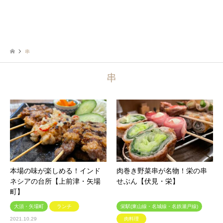
串
串
本場の味が楽しめる！インド
肉巻き野菜串が名物！栄の串
ネシアの台所【上前津・矢場
せぶん【伏見・栄】
町】
大須・矢場町
ランチ
栄駅(東山線・名城線・名鉄瀬戸線)
2021.10.29
肉料理