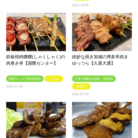
2021.10.28
鉄板焼肉鑠鑠(しゃくしゃく)の
絶妙な焼き加減の博多串焼き
肉巻き串【国際センター】
ゆっつら【久屋大通】
国際センター駅(桜通線)
ごはん
久屋大通駅(名城線・桜通線)
2021.07.23
肉料理
2021.07.05