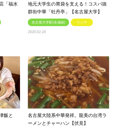
店「福水
地元大学生の胃袋を支える！コスパ抜
群街中華「牡丹亭」【名古屋大学】
名古屋大学駅(名城線)
ランチ
2020.02.28
津飯と
名古屋大陸系中華発祥。龍美の台湾ラ
ーメンとチャーハン【伏見】