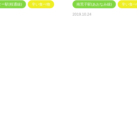
ー駅(桜通線)
辛い食べ物
南荒子駅(あおなみ線)
辛い食べ
2019.10.24