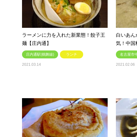
ラーメンに力を入れた新業態！餃子王
白いあん
麺【庄内通】
気！中国
庄内通駅(鶴舞線)
ランチ
名古屋市
2021.03.14
2021.02.06