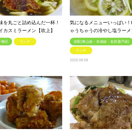
味を丸ごと詰め込んだ一杯！
気になるメニューいっぱい！
イカスミラーメン【吹上】
ゃうちゃうの冷やし塩ラーメ
千種区
ランチ
栄駅(東山線・名城線・名鉄瀬戸線)
ランチ
2020.09.09