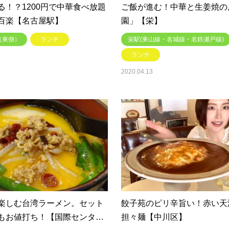
る！？1200円で中華食べ放題
ご飯が進む！中華と生姜焼の
百楽【名古屋駅】
園」【栄】
（東側）
ランチ
栄駅(東山線・名城線・名鉄瀬戸線)
ランチ
2020.04.13
楽しむ台湾ラーメン。セット
餃子苑のピリ辛旨い！赤い天
もお値打ち！【国際センタ…
担々麺【中川区】