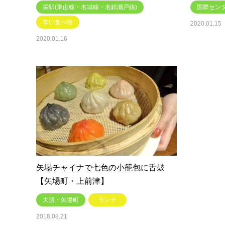
栄駅(東山線・名城線・名鉄瀬戸線)
国際センタ
辛い食べ物
2020.01.15
2020.01.16
矢場チャイナで七色の小籠包に舌鼓
【矢場町・上前津】
大須・矢場町
ランチ
2018.08.21