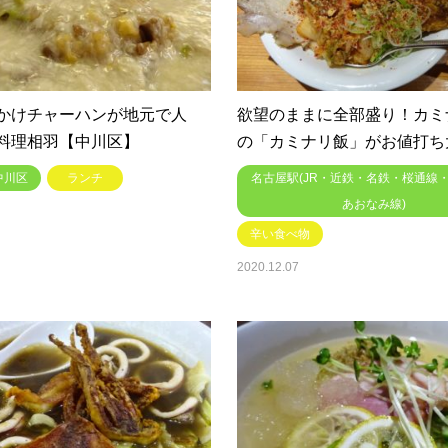
かけチャーハンが地元で人
欲望のままに全部盛り！カミ
料理相羽【中川区】
の「カミナリ飯」がお値打ち
中川区
ランチ
名古屋駅(JR・近鉄・名鉄・桜通線
あおなみ線)
辛い食べ物
2020.12.07