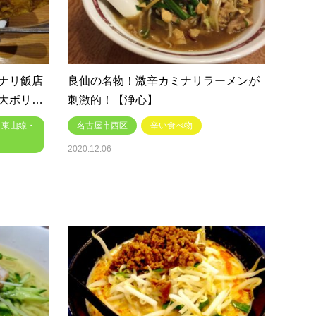
ナリ飯店
良仙の名物！激辛カミナリラーメンが
大ボリ…
刺激的！【浄心】
・東山線・
名古屋市西区
辛い食べ物
2020.12.06