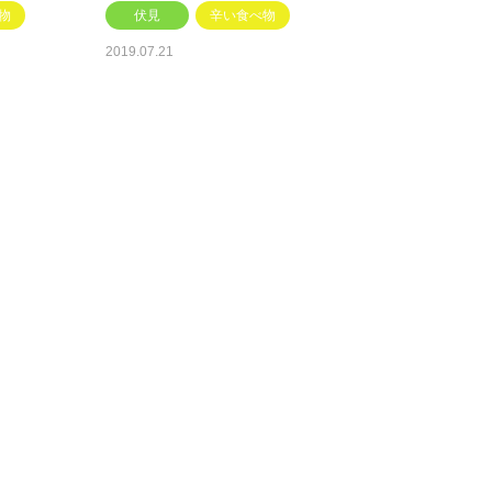
物
伏見
辛い食べ物
2019.07.21