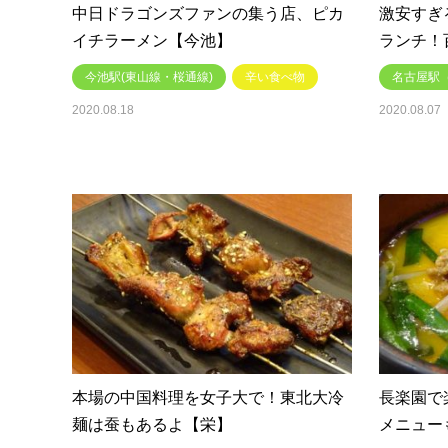
中日ドラゴンズファンの集う店、ピカ
激安すぎ
イチラーメン【今池】
ランチ！
今池駅(東山線・桜通線)
辛い食べ物
名古屋駅
2020.08.18
2020.08.07
本場の中国料理を女子大で！東北大冷
長楽園で
麺は蚕もあるよ【栄】
メニュー