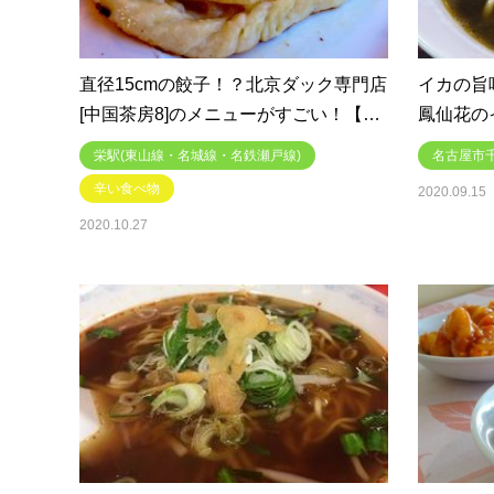
直径15cmの餃子！？北京ダック専門店
イカの旨
[中国茶房8]のメニューがすごい！【…
鳳仙花の
栄駅(東山線・名城線・名鉄瀬戸線)
名古屋市
辛い食べ物
2020.09.15
2020.10.27