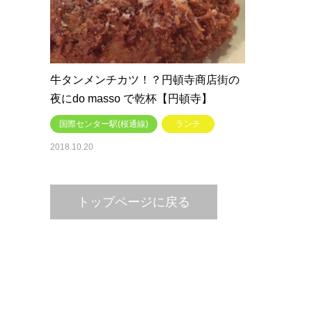
牛タンメンチカツ！？円頓寺商店街の
夜にdo masso で乾杯【円頓寺】
国際センター駅(桜通線)
ランチ
2018.10.20
トップページに戻る