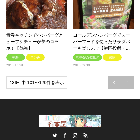
青春キッチンでハンバーグと
ゴールデンハンバーグでスー
ビーフシチューが夢のコラ
パーフードを使ったサラダバ
ボ！【鶴舞】
ーも楽しんで【港区役所・…
鶴舞
ランチ
東海通駅(名港線)
健康
2018.10.28
2018.09.30
139件中 101〜120件を表示


Twitter
Facebook
Instagram
RSS