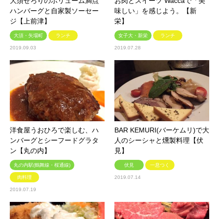
大須せろりのボリューム満点
お肉とスイーツ Waccaで「美
ハンバーグと自家製ソーセー
味しい」を感じよう。【新
ジ【上前津】
栄】
大須・矢場町
ランチ
女子大・新栄
ランチ
2019.09.03
2019.07.28
洋食屋うおひろで楽しむ、ハ
BAR KEMURI(バーケムリ)で大
ンバーグとシーフードグラタ
人のシーシャと燻製料理【伏
ン【丸の内】
見】
丸の内駅(鶴舞線・桜通線)
伏見
一息つく
肉料理
2019.07.14
2019.07.19