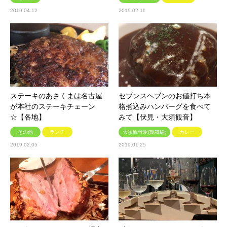
2019.04.12
2019.02.11
ステーキのあさくまは名古屋
セブンスヘブンのお値打ち本
が本社のステーキチェーン
格煮込みハンバーグを食べて
☆【各地】
みて【伏見・大須観音】
その他
ランチ
大須観音駅(鶴舞線)
カレー
2019.02.05
2019.01.25