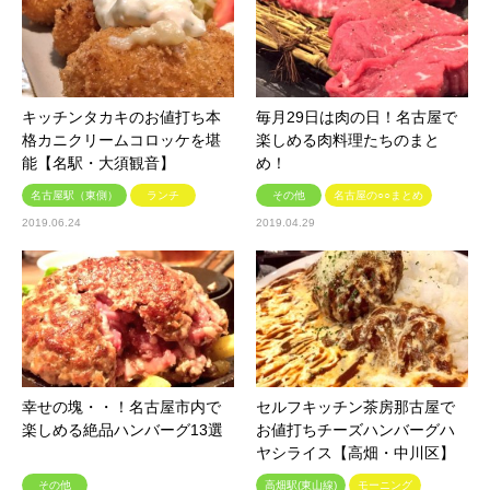
キッチンタカキのお値打ち本
毎月29日は肉の日！名古屋で
格カニクリームコロッケを堪
楽しめる肉料理たちのまと
能【名駅・大須観音】
め！
名古屋駅（東側）
ランチ
その他
名古屋の○○まとめ
2019.06.24
2019.04.29
幸せの塊・・！名古屋市内で
セルフキッチン茶房那古屋で
楽しめる絶品ハンバーグ13選
お値打ちチーズハンバーグハ
ヤシライス【高畑・中川区】
その他
高畑駅(東山線)
モーニング