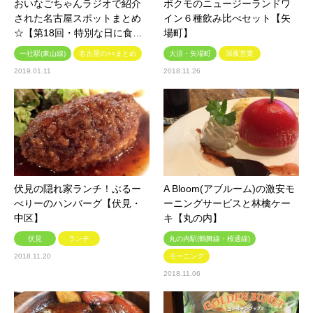
おいなごちゃんラジオで紹介
ボクモのニュージーランドワ
された名古屋スポットまとめ
イン６種飲み比べセット【矢
☆【第18回・特別な日に食…
場町】
一社駅(東山線)
名古屋の○○まとめ
大須・矢場町
深夜営業
2019.01.11
2018.11.26
伏見の隠れ家ランチ！ぶるー
A Bloom(アブルーム)の激安モ
べりーのハンバーグ【伏見・
ーニングサービスと林檎ケー
中区】
キ【丸の内】
伏見
ランチ
丸の内駅(鶴舞線・桜通線)
2018.11.20
モーニング
2018.11.06