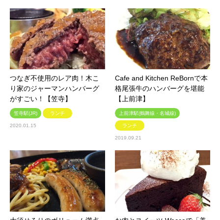
つなぎ不使用のレア肉！木こ
Cafe and Kitchen ReBornで本
り家のジャーマンハンバーグ
格尾張牛のハンバーグを堪能
がすごい！【笠寺】
【上前津】
笠寺駅(JR)
ランチ
上前津駅(鶴舞線・名城線)
2020.01.15
ランチ
2019.09.21