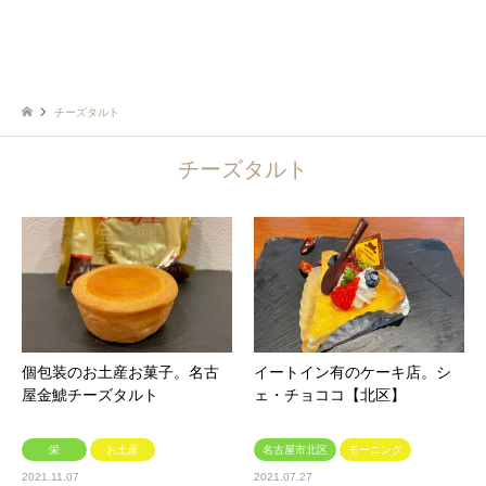
チーズタルト
チーズタルト
個包装のお土産お菓子。名古
イートイン有のケーキ店。シ
屋金鯱チーズタルト
ェ・チョココ【北区】
栄
お土産
名古屋市北区
モーニング
2021.11.07
2021.07.27