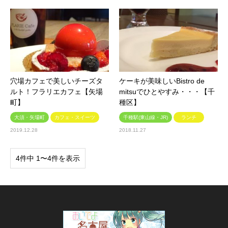
穴場カフェで美しいチーズタ
ケーキが美味しいBistro de
ルト！フラリエカフェ【矢場
mitsuでひとやすみ・・・【千
町】
種区】
大須・矢場町
カフェ・スイーツ
千種駅(東山線・JR)
ランチ
2019.12.28
2018.11.27
4件中 1〜4件を表示