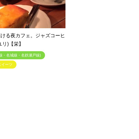
が聴ける夜カフェ。ジャズコーヒ
(ユリ)【栄】
線・名城線・名鉄瀬戸線)
スイーツ