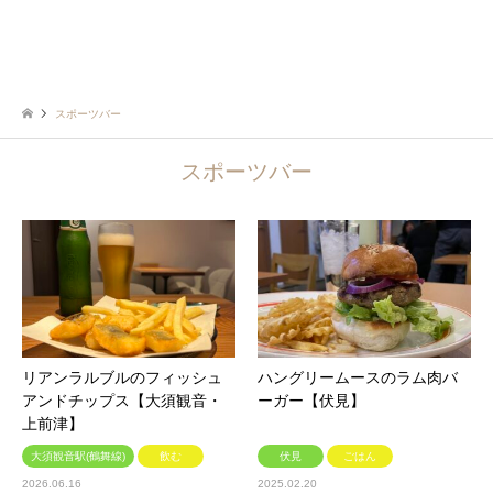
スポーツバー
スポーツバー
リアンラルブルのフィッシュ
ハングリームースのラム肉バ
アンドチップス【大須観音・
ーガー【伏見】
上前津】
大須観音駅(鶴舞線)
飲む
伏見
ごはん
2026.06.16
2025.02.20