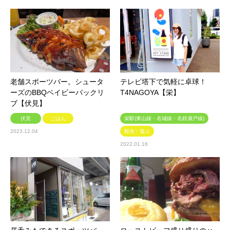
老舗スポーツバー。シュータ
テレビ塔下で気軽に卓球！
ーズのBBQベイビーバックリ
T4NAGOYA【栄】
ブ【伏見】
伏見
ごはん
栄駅(東山線・名城線・名鉄瀬戸線)
2023.12.04
観光・遊ぶ
2022.01.16