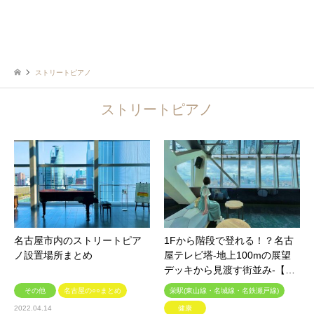
ストリートピアノ
ストリートピアノ
名古屋市内のストリートピア
1Fから階段で登れる！？名古
ノ設置場所まとめ
屋テレビ塔-地上100mの展望
デッキから見渡す街並み-【…
その他
名古屋の○○まとめ
栄駅(東山線・名城線・名鉄瀬戸線)
2022.04.14
健康