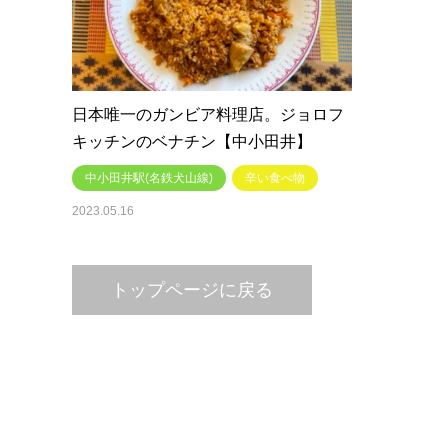
日本唯一のガンビア料理店。ジョロフ
キッチンのベナチン【中小田井】
中小田井駅(名鉄犬山線)
辛い食べ物
2023.05.16
トップページに戻る