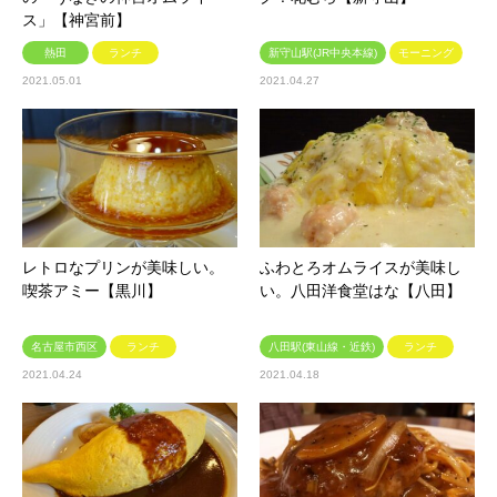
ス」【神宮前】
熱田
ランチ
新守山駅(JR中央本線)
モーニング
2021.05.01
2021.04.27
レトロなプリンが美味しい。
ふわとろオムライスが美味し
喫茶アミー【黒川】
い。八田洋食堂はな【八田】
名古屋市西区
ランチ
八田駅(東山線・近鉄)
ランチ
2021.04.24
2021.04.18