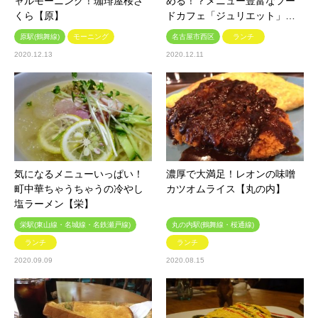
ャルモーニング！珈琲屋桜さ
める！？メニュー豊富なフー
くら【原】
ドカフェ「ジュリエット」…
原駅(鶴舞線)
モーニング
名古屋市西区
ランチ
2020.12.13
2020.12.11
気になるメニューいっぱい！
濃厚で大満足！レオンの味噌
町中華ちゃうちゃうの冷やし
カツオムライス【丸の内】
塩ラーメン【栄】
栄駅(東山線・名城線・名鉄瀬戸線)
丸の内駅(鶴舞線・桜通線)
ランチ
ランチ
2020.09.09
2020.08.15