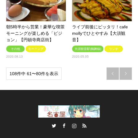
朝5時半から営業！豪華な喫茶
ライブ前後にピッタリ！cafe
モーニングが楽しめる「ピジ
mollyでひとやすみ【大須観
ョン」【円頓寺商店街】
音】
その他
モーニング
大須観音駅(鶴舞線)
ランチ
2020.08.13
2020.05.05
108件中 61〜80件を表示


Twitter
Facebook
Instagram
RSS