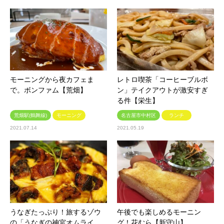
モーニングから夜カフェま
レトロ喫茶「コーヒーブルボ
で。ボンファム【荒畑】
ン」テイクアウトが激安すぎ
る件【栄生】
荒畑駅(鶴舞線)
モーニング
名古屋市中村区
ランチ
2021.07.14
2021.05.19
うなぎたっぷり！旅するゾウ
午後でも楽しめるモーニン
の「うなぎの神宮オムライ
グ！花むら【新守山】