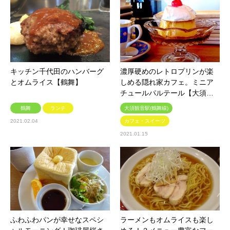
キッチン千代田のハンバーグ
濃厚硬めのレトロプリンが楽
とオムライス【鶴舞】
しめる隠れ家カフェ。ミニア
チュールパルテール【大須…
鶴舞
ランチ
大須観音駅(鶴舞線)
2021.02.04
カフェ・スイーツ
2021.01.15
ふわふわパンが幸せなスペシ
ラーメンもオムライスも楽し