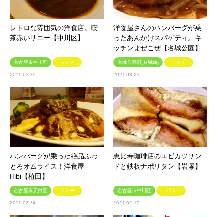
レトロな雰囲気の洋食店。喫
洋食屋さんのハンバーグが乗
茶赤いサニー【中川区】
ったあんかけスパゲティ。キ
ッチンまぜこぜ【名城公園】
名古屋市中川区
ランチ
名城公園駅(名城線)
ランチ
2021.03.29
2021.03.23
ハンバーグが乗った絶品ふわ
恵比寿珈琲店のエビカツサン
とろオムライス！洋食屋
ドと鉄板ナポリタン【岩塚】
Hibi【植田】
名古屋市天白区
ランチ
名古屋市中川区
パン
2021.02.24
2021.02.15