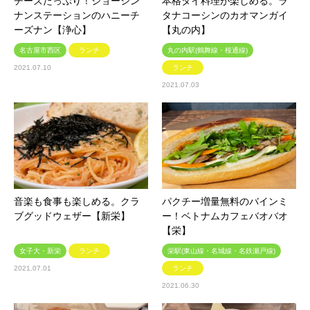
チーズたっぷり！ジョーシン
本格タイ料理が楽しめる。ラ
ナンステーションのハニーチ
タナコーシンのカオマンガイ
ーズナン【浄心】
【丸の内】
名古屋市西区
ランチ
丸の内駅(鶴舞線・桜通線)
2021.07.10
ランチ
2021.07.03
音楽も食事も楽しめる。クラ
パクチー増量無料のバインミ
ブグッドウェザー【新栄】
ー！ベトナムカフェバオバオ
【栄】
女子大・新栄
ランチ
栄駅(東山線・名城線・名鉄瀬戸線)
2021.07.01
ランチ
2021.06.30