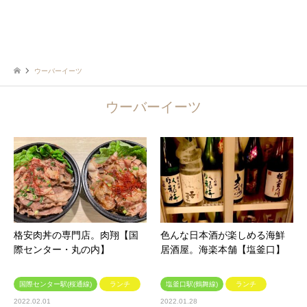
ウーバーイーツ
ウーバーイーツ
格安肉丼の専門店。肉翔【国
色んな日本酒が楽しめる海鮮
際センター・丸の内】
居酒屋。海楽本舗【塩釜口】
国際センター駅(桜通線)
ランチ
塩釜口駅(鶴舞線)
ランチ
2022.02.01
2022.01.28