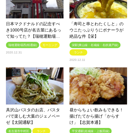
日本マクドナルドの記念すべ
「寿司と串とわたくしと」の
き1000号店が名古屋にあるっ
ウニたっぷりうにボナーラが
て知ってた？【瑞穂運動場…
絶品な件【栄】
瑞穂運動場西(桜通線)
モーニング
栄駅(東山線・名城線・名鉄瀬戸線)
2020.12.31
ランチ
2020.12.11
具沢山パスタのお店、パスタ
昼からちょい飲みもできる！
バで楽しむ大葉のジェノベー
揚げたてから揚げ「からす
ゼ【太閤通駅】
け」【志賀本通】
名古屋市中村区
ランチ
平安通駅(名城線・上飯田線)