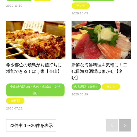
2020.11.19
ランチ
2020.10.03
希少部位の焼鳥がお値打ちに
新鮮な海鮮料理を気軽に！二
堪能できる！ぼう家【金山】
代目海鮮酒場はまかぜ【名
駅】
金山総合駅(JR・名鉄・名城線・名港
名古屋駅（東側）
ランチ
線)
2020.06.29
肉料理
2020.07.22
22件中 1〜20件を表示

