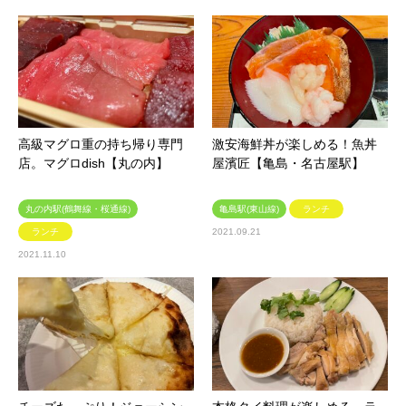
高級マグロ重の持ち帰り専門
激安海鮮丼が楽しめる！魚丼
店。マグロdish【丸の内】
屋濱匠【亀島・名古屋駅】
丸の内駅(鶴舞線・桜通線)
亀島駅(東山線)
ランチ
ランチ
2021.09.21
2021.11.10