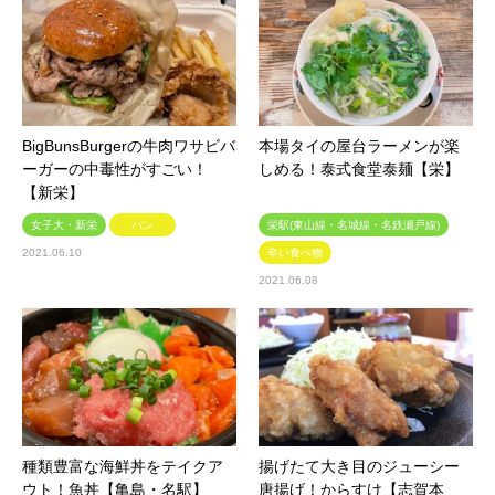
BigBunsBurgerの牛肉ワサビバ
本場タイの屋台ラーメンが楽
ーガーの中毒性がすごい！
しめる！泰式食堂泰麺【栄】
【新栄】
女子大・新栄
パン
栄駅(東山線・名城線・名鉄瀬戸線)
2021.06.10
辛い食べ物
2021.06.08
種類豊富な海鮮丼をテイクア
揚げたて大き目のジューシー
ウト！魚丼【亀島・名駅】
唐揚げ！からすけ【志賀本