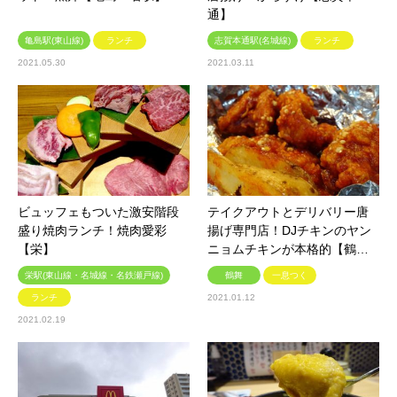
通】
亀島駅(東山線)
ランチ
志賀本通駅(名城線)
ランチ
2021.05.30
2021.03.11
ビュッフェもついた激安階段
テイクアウトとデリバリー唐
盛り焼肉ランチ！焼肉愛彩
揚げ専門店！DJチキンのヤン
【栄】
ニョムチキンが本格的【鶴…
栄駅(東山線・名城線・名鉄瀬戸線)
鶴舞
一息つく
ランチ
2021.01.12
2021.02.19