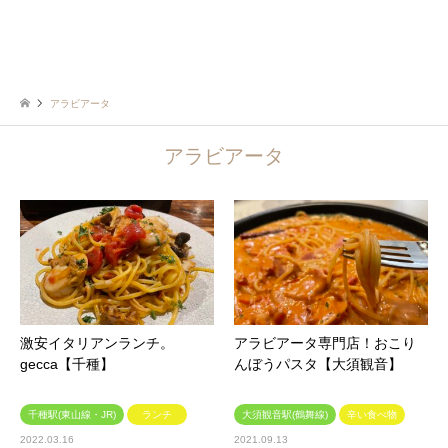
アラビアータ
アラビアータ
激安イタリアンランチ。
アラビアータ専門店！おこり
gecca【千種】
んぼうパスタ【大須観音】
千種駅(東山線・JR)
ランチ
大須観音駅(鶴舞線)
辛い食べ物
2022.03.16
2021.09.13