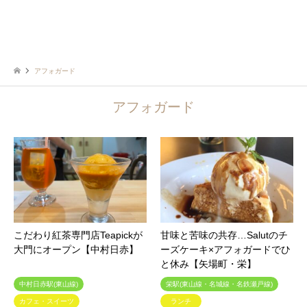
アフォガード
アフォガード
こだわり紅茶専門店Teapickが
甘味と苦味の共存…Salutのチ
大門にオープン【中村日赤】
ーズケーキ×アフォガードでひ
と休み【矢場町・栄】
中村日赤駅(東山線)
栄駅(東山線・名城線・名鉄瀬戸線)
カフェ・スイーツ
ランチ