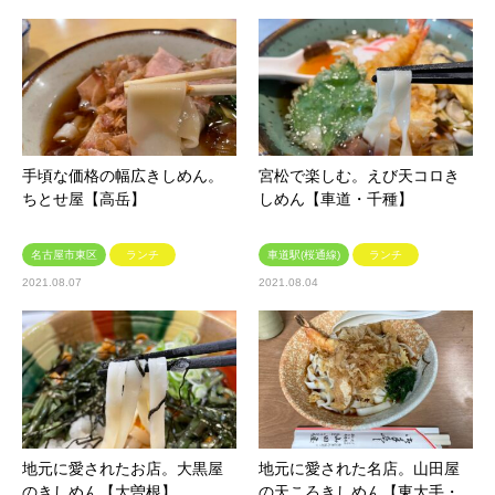
手頃な価格の幅広きしめん。
宮松で楽しむ。えび天コロき
ちとせ屋【高岳】
しめん【車道・千種】
名古屋市東区
ランチ
車道駅(桜通線)
ランチ
2021.08.07
2021.08.04
地元に愛されたお店。大黒屋
地元に愛された名店。山田屋
のきしめん【大曽根】
の天ころきしめん【東大手・