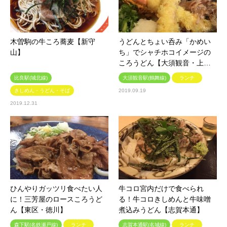
木曽駒の牛ころ蕎麦【新守
うどんとちょい呑み「かめい
山】
ち」でシャチホコイメージの
ころうどん【大須観音・上…
比良駅(城北線)
大須観音駅(鶴舞線)
ランチ
きしめん・うどん・そば
2019.09.19
2019.12.31
ひんやりガッツリ食べたい人
牛コロ宮内だけで食べられ
に！三芳屋のロースころうど
る！牛コロきしめんと牛味噌
ん【東区・徳川】
煮込みうどん【志賀本通】
森下駅(名鉄瀬戸線)
ランチ
志賀本通駅(名城線)
ランチ