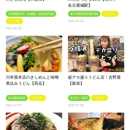
名古屋城駅】
大曽根駅(JR・名城線・名鉄瀬戸線)
東大手駅(名鉄瀬戸線)
ランチ
ランチ
2021.07.29
2021.07.29
川井屋本店のきしめんと味噌
超デカ盛りうどん店！吉野屋
煮込みうどん【高岳】
【新栄】
名古屋市東区
ランチ
女子大・新栄
ランチ
2021.07.27
2020.07.06