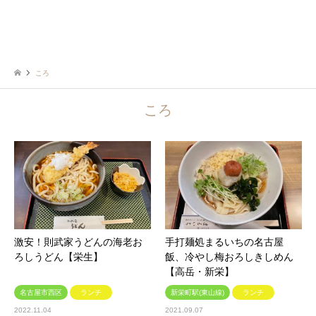
ころ
ころ
激安！則武家うどんの海老お
手打麺処まるいちの名古屋
ろしうどん【栄生】
飯、冷やし梅おろしきしめん
【高岳・新栄】
名古屋市西区
ランチ
新栄町駅(東山線)
ランチ
2022.11.04
2021.09.07