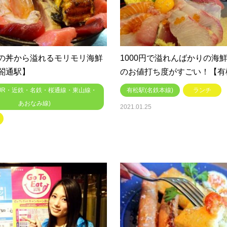
の丼から溢れるモリモリ海鮮
1000円で溢れんばかりの海
閤通駅】
のお値打ち度がすごい！【有
(JR・近鉄・名鉄・桜通線・東山線・
有松駅(名鉄本線)
ランチ
あおなみ線)
2021.01.25