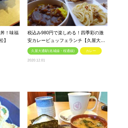
鮮丼！味福
税込み980円で楽しめる！四季彩の激
松】
安カレービュッフェランチ【久屋大…
久屋大通駅(名城線・桜通線)
カレー
2020.12.01