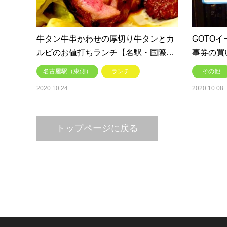
牛タン牛串かわせの厚切り牛タンとカ
GOTO
ルビのお値打ちランチ【名駅・国際…
事券の買
名古屋駅（東側）
ランチ
その他
2020.10.24
2020.10.08
トップページに戻る