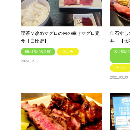
喫茶Ｍ改めマグロのＭの幸せマグロ定
仙石すし
食【日比野】
丼！【太
日比野駅(名港線)
ランチ
名古屋駅
2024.12.17
ランチ
2021.03.30