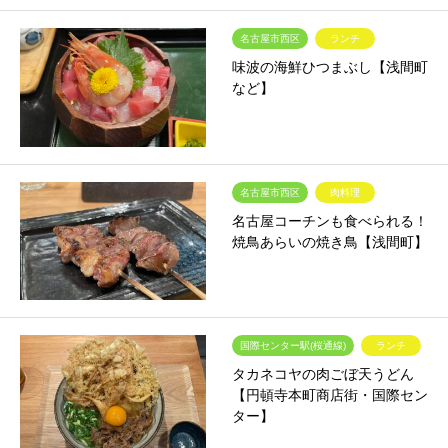
名古屋市西区
ランチ
味波の海鮮ひつまぶし【浅間町
など】
名古屋市西区
肉料理
名古屋コーチンも食べられる！
焼鳥あらいの焼き鳥【浅間町】
国際センター駅(桜通線)
ランチ
タカネコヤの肉ごぼ天うどん
【円頓寺本町商店街・国際セン
ター】