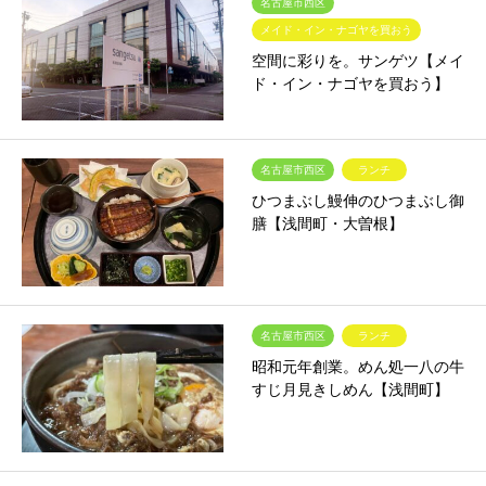
名古屋市西区
メイド・イン・ナゴヤを買おう
空間に彩りを。サンゲツ【メイ
ド・イン・ナゴヤを買おう】
名古屋市西区
ランチ
ひつまぶし鰻伸のひつまぶし御
膳【浅間町・大曽根】
名古屋市西区
ランチ
昭和元年創業。めん処一八の牛
すじ月見きしめん【浅間町】