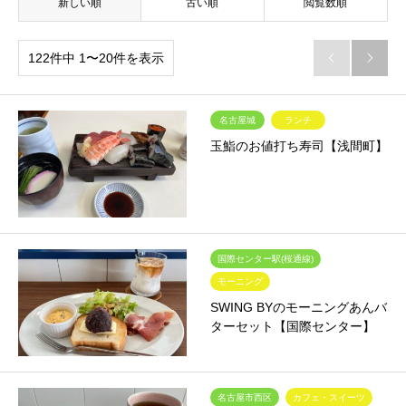
新しい順
古い順
閲覧数順
122件中 1〜20件を表示


名古屋城
ランチ
玉鮨のお値打ち寿司【浅間町】
国際センター駅(桜通線)
モーニング
SWING BYのモーニングあんバ
ターセット【国際センター】
名古屋市西区
カフェ・スイーツ