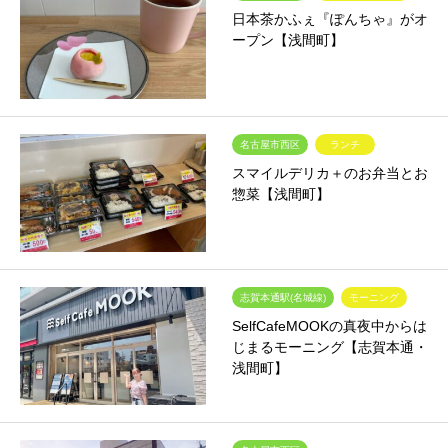
日本茶かふぇ『ぽんちゃ』がオ
ープン【浅間町】
名古屋市西区
ランチ
スマイルデリカ＋のお弁当とお
惣菜【浅間町】
志賀本通駅(名城線)
モーニング
SelfCafeMOOKの真夜中からは
じまるモーニング【志賀本通・
浅間町】