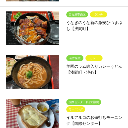
名古屋市西区
ランチ
うなぎのうな新の激安ひつまぶ
し【浅間町】
名古屋城
カレー
羊園のラム肉入りカレーうどん
【浅間町・浄心】
国際センター駅(桜通線)
モーニング
イルアルコのお値打ちモーニン
グ【国際センター】