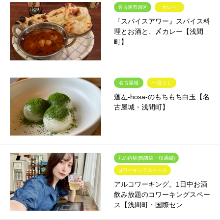
名古屋市西区
カレー
『スパイスアワー』スパイス料
理とお酒と、〆カレー【浅間
町】
名古屋城
一息つく
蓬左-hosa-のもちもち白玉【名
古屋城・浅間町】
丸の内駅(鶴舞線・桜通線)
コワーキングスペース
アルコワーキング。1日中お酒
飲み放題のコワーキングスペー
ス【浅間町・国際セン…