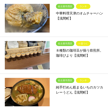
名古屋市西区
ランチ
中華料理天津のオムチャーハン
【浅間町】
名古屋市西区
一息つく
８種類の珈琲豆が揃う焙煎所。
珈琲びより【浅間町】
名古屋市西区
ランチ
純手打めん処まるいちのカツカ
レーうどん【浅間町】