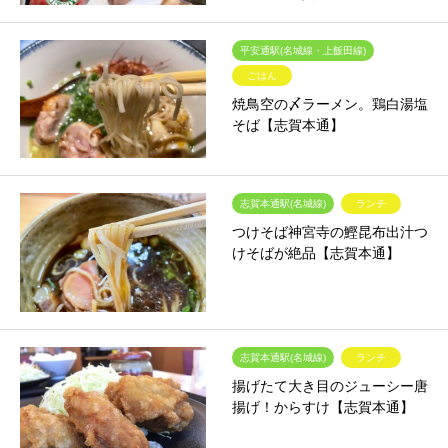
平安通駅(名城線・上飯田線)
ごはん
焼鳥空の〆ラーメン。鶏白湯塩
そば【志賀本通】
志賀本通駅(名城線)
ランチ
つけそば神宮寺の鰹昆布出汁つ
けそばが絶品【志賀本通】
志賀本通駅(名城線)
ランチ
揚げたて大き目のジューシー唐
揚げ！からすけ【志賀本通】