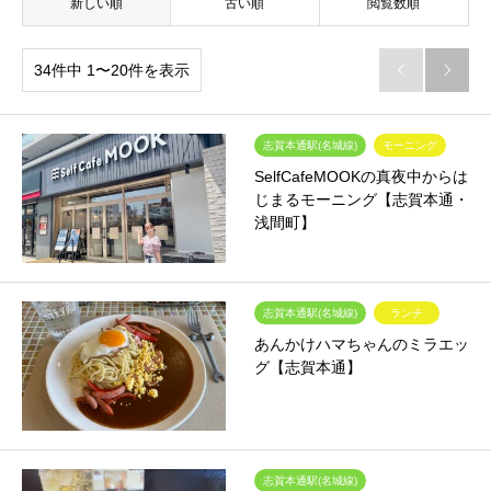
新しい順
古い順
閲覧数順
34件中 1〜20件を表示


志賀本通駅(名城線)
モーニング
SelfCafeMOOKの真夜中からは
じまるモーニング【志賀本通・
浅間町】
志賀本通駅(名城線)
ランチ
あんかけハマちゃんのミラエッ
グ【志賀本通】
志賀本通駅(名城線)