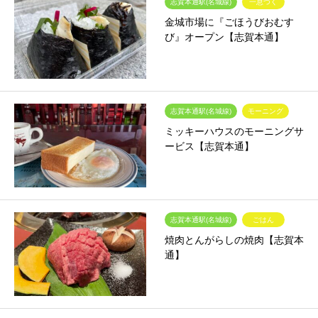
志賀本通駅(名城線)
一息つく
金城市場に『ごほうびおむす
び』オープン【志賀本通】
志賀本通駅(名城線)
モーニング
ミッキーハウスのモーニングサ
ービス【志賀本通】
志賀本通駅(名城線)
ごはん
焼肉とんがらしの焼肉【志賀本
通】