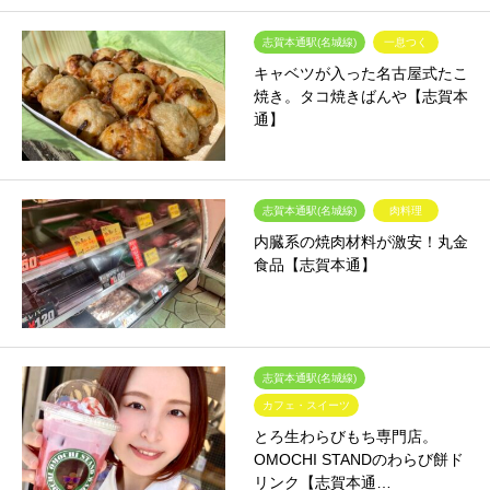
志賀本通駅(名城線)
一息つく
キャベツが入った名古屋式たこ
焼き。タコ焼きばんや【志賀本
通】
志賀本通駅(名城線)
肉料理
内臓系の焼肉材料が激安！丸金
食品【志賀本通】
志賀本通駅(名城線)
カフェ・スイーツ
とろ生わらびもち専門店。
OMOCHI STANDのわらび餅ド
リンク【志賀本通…