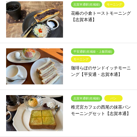
志賀本通駅(名城線)
モーニング
花椿の小倉トーストモーニング
【志賀本通】
平安通駅(名城線・上飯田線)
モーニング
珈琲らぽのサンドイッチモーニ
ング【平安通・志賀本通】
志賀本通駅(名城線)
パン
稚児宮カフェの西尾の抹茶パン
モーニングセット【志賀本通】