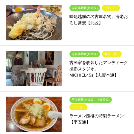
志賀本通駅(名城線)
ランチ
味処越前の名古屋名物。海老お
ろし蕎麦【北区】
志賀本通駅(名城線)
観光・遊ぶ
古民家を改装したアンティーク
撮影スタジオ。
MICHIEL45s【志賀本通】
平安通駅(名城線・上飯田線)
ランチ
ラーメン龍櫻の特製ラーメン
【平安通】