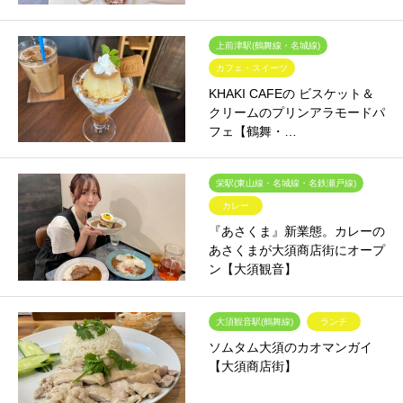
上前津駅(鶴舞線・名城線)
カフェ・スイーツ
KHAKI CAFEの ビスケット＆
クリームのプリンアラモードパ
フェ【鶴舞・…
栄駅(東山線・名城線・名鉄瀬戸線)
カレー
『あさくま』新業態。カレーの
あさくまが大須商店街にオープ
ン【大須観音】
大須観音駅(鶴舞線)
ランチ
ソムタム大須のカオマンガイ
【大須商店街】