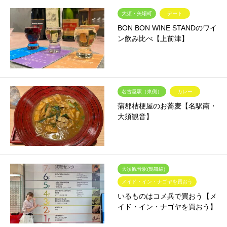
大須・矢場町
デート
BON BON WINE STANDのワイ
ン飲み比べ【上前津】
名古屋駅（東側）
カレー
蒲郡桔梗屋のお蕎麦【名駅南・
大須観音】
大須観音駅(鶴舞線)
メイド・イン・ナゴヤを買おう
いるものはコメ兵で買おう【メ
イド・イン・ナゴヤを買おう】