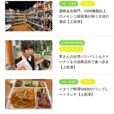
大須・矢場町
飲む
酒商金右衛門。1500種類以上
のメキシコ蒸留酒が揃う大須の
酒店【上前津】
大須観音駅(鶴舞線)
カフェ・スイーツ
李さんの台湾パリパリミルクド
ーナツを大須商店街で食べ歩き
【上前津】
大須・矢場町
ランチ
イタリア料理SAEKIのワンプレ
ートランチ【上前津】