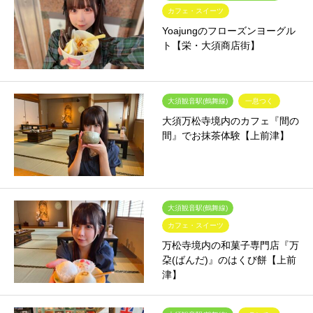
カフェ・スイーツ
Yoajungのフローズンヨーグル
ト【栄・大須商店街】
大須観音駅(鶴舞線)
一息つく
大須万松寺境内のカフェ『間の
間』でお抹茶体験【上前津】
大須観音駅(鶴舞線)
カフェ・スイーツ
万松寺境内の和菓子専門店『万
朶(ばんだ)』のはくび餅【上前
津】