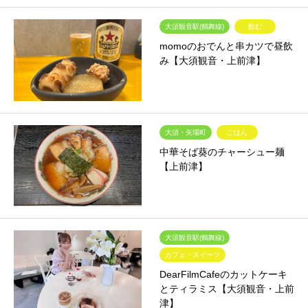
大須観音駅(鶴舞線)
飲む
momoのおでんと串カツで昼飲
み【大須観音・上前津】
大須・矢場町
ごはん
中華そば葵のチャーシュー麺
【上前津】
大須観音駅(鶴舞線)
カフェ・スイーツ
DearFilmCafeのカットケーキ
とティラミス【大須観音・上前
津】