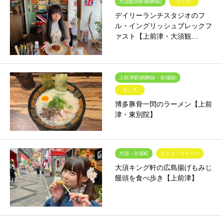
大須観音駅(鶴舞線)
ランチ
デイリーランチスタジオのフ
ル・イングリッシュブレックフ
ァスト【上前津・大須観…
上前津駅(鶴舞線・名城線)
ランチ
博多豚骨一閃のラーメン【上前
津・東別院】
大須・矢場町
カフェ・スイーツ
大須キング軒の広島揚げもみじ
饅頭を食べ歩き【上前津】