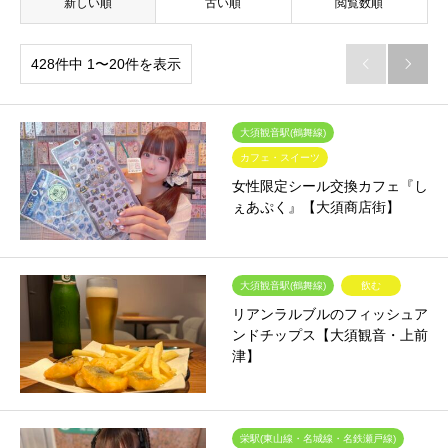
新しい順
古い順
閲覧数順
428件中 1〜20件を表示


大須観音駅(鶴舞線)
カフェ・スイーツ
女性限定シール交換カフェ『し
ぇあぷく』【大須商店街】
大須観音駅(鶴舞線)
飲む
リアンラルブルのフィッシュア
ンドチップス【大須観音・上前
津】
栄駅(東山線・名城線・名鉄瀬戸線)