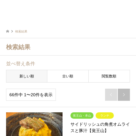
検索結果
検索結果
並べ替え条件
新しい順
古い順
閲覧数順
66件中 1〜20件を表示


覚王山・本山
ランチ
サイドリッシュの角煮オムライ
スと豚汁【覚王山】