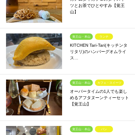
ツとお茶でひとやすみ【覚王
山】
覚王山・本山
ランチ
KITCHEN Tari-Tari(キッチンタ
リタリ)のハンバーグオムライ
ス…
覚王山・本山
カフェ・スイーツ
オーバータイムの1人でも楽し
めるアフタヌーンティーセット
【覚王山】
覚王山・本山
パン