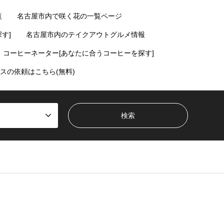
覧
名古屋市内で咲く花の一覧ページ
す]
名古屋市内のテイクアウトグルメ情報
コーヒーネーター[あなたに合うコーヒーを探す]
スの依頼はこちら(無料)
ent/themes/gensen_tcd050/breadcrumb.php
on line
94