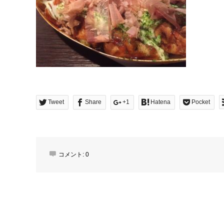
Tweet
Share
+1
Hatena
Pocket
コメント:
0