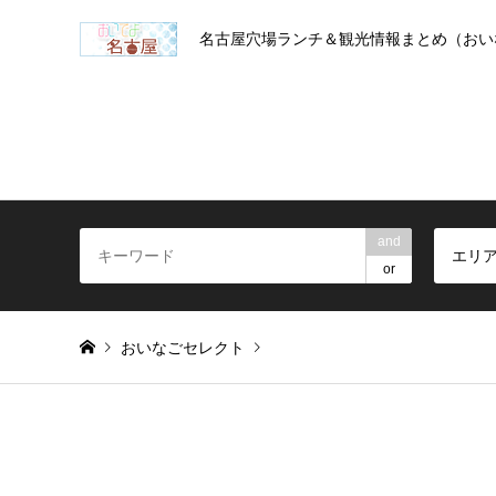
名古屋穴場ランチ＆観光情報まとめ（おい
and
エリ
or
おいなごセレクト
Warning
: foreach() argument must be of type array|object, 
takoichi