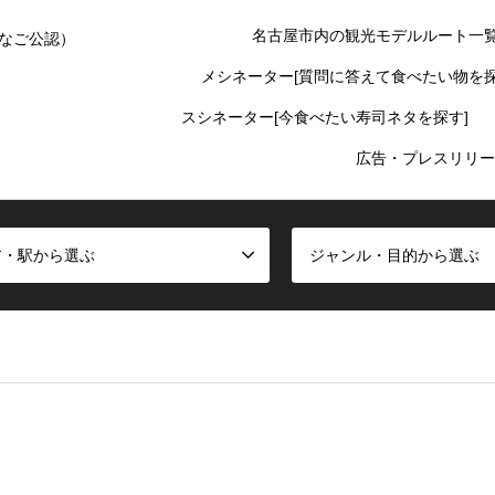
名古屋市内の観光モデルルート一
なご公認）
メシネーター[質問に答えて食べたい物を探
スシネーター[今食べたい寿司ネタを探す]
広告・プレスリリー
ア・駅から選ぶ
ジャンル・目的から選ぶ
false given in
/home/oinagoya/oinagoya.com/public_html/wp-cont