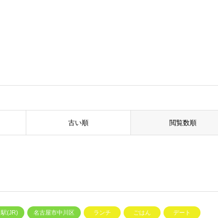
古い順
閲覧数順
駅(JR)
名古屋市中川区
ランチ
ごはん
デート