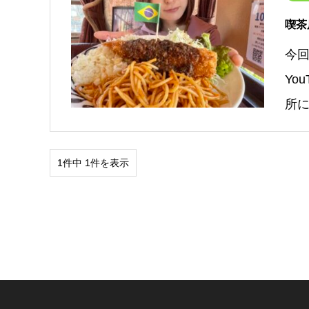
喫茶
今
Yo
所
1件中 1件を表示